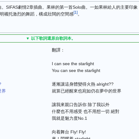
SIFAS劇情2章插曲。果林的第一首Solo曲。一如果林給人的主要印
[
1
]
與照明襯托激烈的舞蹈，構成壯闊的空間感
。
▼ 以下歌詞還原自歌詞本。
翻譯：
I can see the starlight
You can see the starlight
?
逐漸讓這身體變得火熱 alright??
世界
就算已經醒來也宛如仍在夢中的世界
讓我來親口告訴你 除了我以外
什麼也不用感受 也不用想一切 絕對
我就是魅力度No.1
向着舞台 Fly! Fly!
來！閃耀着 starlight