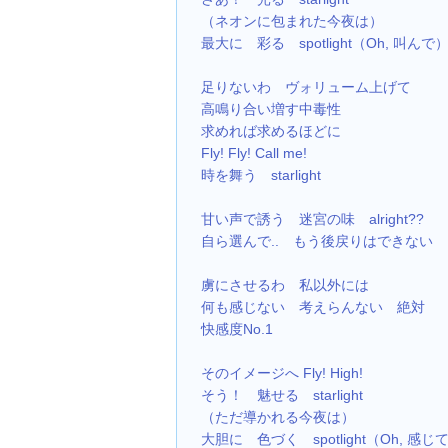
（ネオンに包まれた今夜は）
最大に　彩る　spotlight（Oh, 叫んで
足りないわ　ヴォリューム上げて
高鳴り合い増す中毒性
求めれば求めるほどに
Fly! Fly! Call me!
時を舞う　starlight
甘い声で誘う　迷宮の味　alright??
自ら選んで..　もう後戻りはできない
虜にさせるわ　私以外には
何も感じない　考えらんない　絶対
快感度No.1
そのイメージへ Fly! High!
そう！　魅せる　starlight
（ただ導かれる今夜は）
大胆に　色づく　spotlight（Oh, 感じ