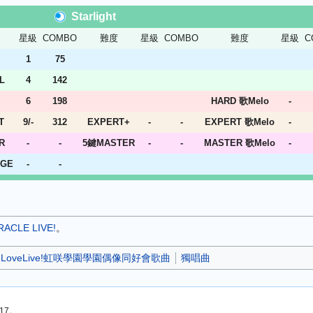
Starlight
星級
COMBO
難度
星級
COMBO
難度
星級
C
1
75
L
4
142
6
198
HARD 歌Melo
-
T
9/-
312
EXPERT+
-
-
EXPERT 歌Melo
-
R
-
-
5鍵MASTER
-
-
MASTER 歌Melo
-
NGE
-
-
ACLE LIVE!
。
LoveLive!虹咲學園學園偶像同好會歌曲
獨唱曲
17。