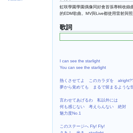
虹咲學園學園偶像同好會首張專輯收錄曲。
的EDM歌曲。MV與Live都使用雷射
歌詞
I can see the starlight
You can see the starlight
熱くさせてよ　このカラダを　alright?
夢から覚めても　まるで留まるような
言わせてあげるわ　私以外には
何も感じない　考えらんない　絶対
魅力度No.1
このステージへ Fly! Fly!
さあ！　光る　starlight