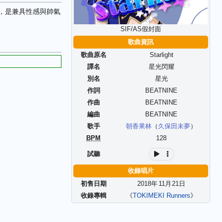
象，是兼具性感與帥氣
SIF/AS假封面
歌曲資訊
歌曲原名
Starlight
譯名
星光閃耀
別名
星光
作詞
BEATNINE
作曲
BEATNINE
編曲
BEATNINE
歌手
朝香果林
（
久保田未夢
）
BPM
128
試聽
收錄唱片
初售日期
2018年
11
月
21
日
收錄專輯
《
TOKIMEKI Runners
》