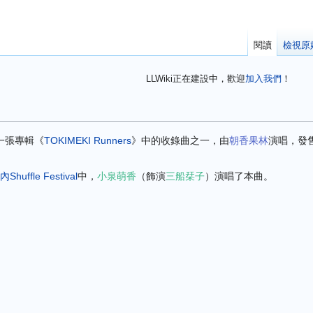
閱讀
檢視原
LLWiki正在建設中，歡迎
加入我們
！
一張專輯《
TOKIMEKI Runners
》中的收錄曲之一，由
朝香果林
演唱，發售
ffle Festival
中，
小泉萌香
（飾演
三船栞子
）
演唱了本曲。