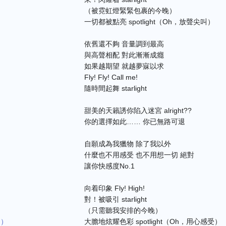
（被霓虹燈緊緊包裹的今晚）
）
一切都被點亮 spotlight（Oh，放聲尖叫）
依舊還不夠 音量調到最高
與高聲相配 對此漸漸成癮
如果越期望 就越夢寐以求
Fly! Fly! Call me!
隨時間起舞 starlight
甜美的天籟誘你陷入迷宮 alright??
你的選擇如此…… 你已無路可退
自願成為我獵物 除了我以外
什麼也不用感受 也不用想一切 絕對
讓你快感度No.1
向着印象 Fly! High!
對！被吸引 starlight
（只需聽我安排的今晚）
て）
大膽地炫耀色彩 spotlight（Oh，用心感受）