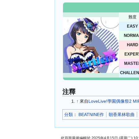
難度
EASY
NORMA
HARD
EXPER
MASTE
CHALLE
注釋
↑
來自
LoveLive!學園偶像祭2 MIR
分類
：​
BEATNINE作
朝香果林歌曲
此頁面最後編輯於 2025年4月15日 (星期二) 10: