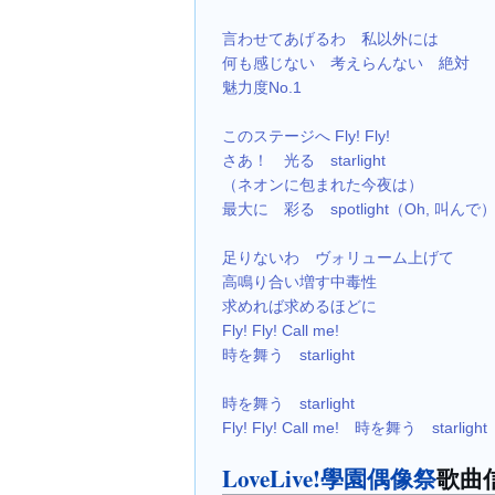
言わせてあげるわ　私以外には
何も感じない　考えらんない　絶対
魅力度No.1
このステージへ Fly! Fly!
さあ！　光る　starlight
（ネオンに包まれた今夜は）
最大に　彩る　spotlight（Oh, 叫んで
足りないわ　ヴォリューム上げて
高鳴り合い増す中毒性
求めれば求めるほどに
Fly! Fly! Call me!
時を舞う　starlight
時を舞う　starlight
Fly! Fly! Call me!　時を舞う　starlight
LoveLive!學園偶像祭
歌曲