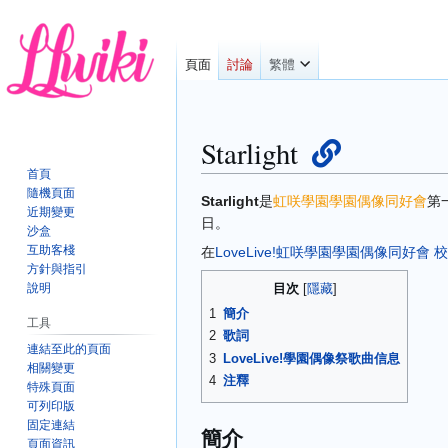
頁面
討論
繁體
Starlight
首頁
隨機頁面
跳
跳
Starlight
是
虹咲學園學園偶像同好會
第
近期變更
至
至
日。
沙盒
導
搜
互助客棧
在
LoveLive!虹咲學園學園偶像同好會 校內Shu
覽
尋
方針與指引
說明
目次
1
簡介
工具
2
歌詞
連結至此的頁面
3
LoveLive!學園偶像祭歌曲信息
相關變更
4
注釋
特殊頁面
可列印版
固定連結
簡介
頁面資訊