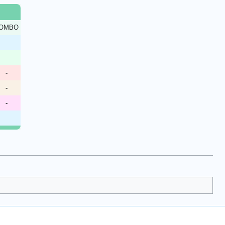
OMBO
-
-
-