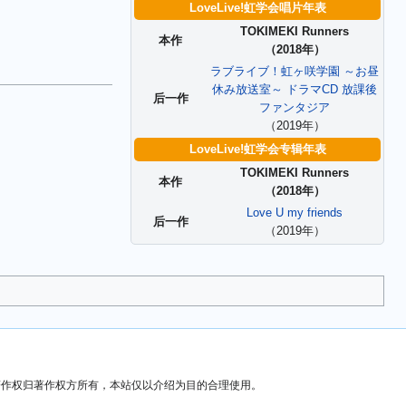
LoveLive!虹学会唱片年表
TOKIMEKI Runners
本作
（2018年）
ラブライブ！虹ヶ咲学園 ～お昼
休み放送室～ ドラマCD 放課後
后一作
ファンタジア
（2019年）
LoveLive!虹学会专辑年表
TOKIMEKI Runners
本作
（2018年）
Love U my friends
后一作
（2019年）
）著作权归著作权方所有，本站仅以介绍为目的合理使用。