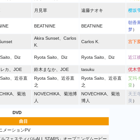
草
月見草
遠藤ナオキ
樱坂
朝香
NINE
BEATNINE
BEATNINE
梦
）
Akira Sunset
、
Carlos
Sunset
Carlos K.
宫下
K.
Saito
、
Diz
Ryota Saito
、
Diz
Ryota Saito
、
Diz
近江
エレカ
、
JOE
鈴木まなか
、
JOE
tasuku
优木
Saito
、
近谷直
Ryota Saito
、
近谷直
Ryota Saito
、
近谷直
艾玛·
之
之
亚
）
CHIKA
、
菊池
NOVECHIKA
、
菊池博
NOVECHIKA
、
菊池
天王
人
博人
美
）
DVD
曲目
GアニメーションPV
フェスティバルALL STARS」オープニングムービー