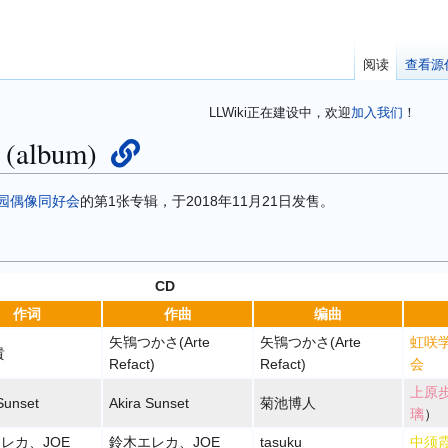
阅读
查看源
LLWiki正在建设中，欢迎
加入我们
！
(album)
园偶像同好会
的第1张专辑，于2018年11月21日发售。
CD
作词
作曲
编曲
矢鴇つかさ(Arte
矢鴇つかさ(Arte
虹咲
貴
Refact)
Refact)
会
上原
Sunset
Akira Sunset
菊池博人
璃
）
エレカ
、
JOE
鈴木エレカ
、
JOE
tasuku
中须