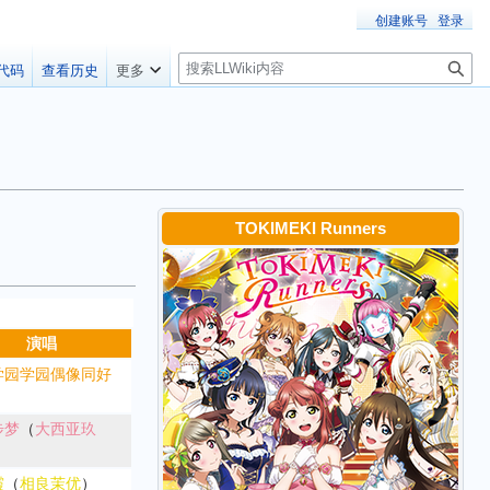
创建账号
登录
搜
代码
查看历史
更多
索
TOKIMEKI Runners
演唱
学园学园偶像同好
步梦
（
大西亚玖
霞
（
相良茉优
）