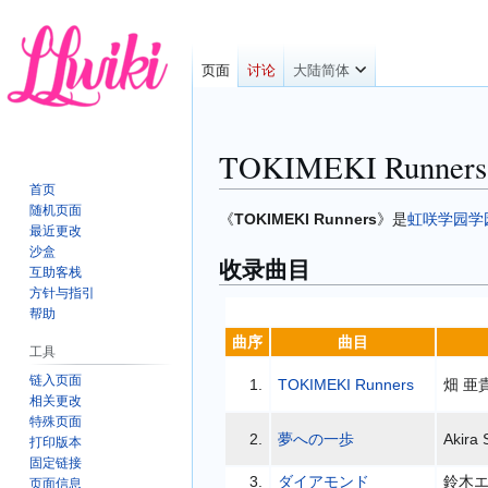
页面
讨论
大陆简体
TOKIMEKI Runners 
首页
随机页面
跳
跳
《
TOKIMEKI Runners
》是
虹咲学园学
最近更改
转
转
沙盒
收录曲目
到
到
互助客栈
导
搜
方针与指引
航
索
帮助
曲序
曲目
工具
链入页面
1.
TOKIMEKI Runners
畑 亜
相关更改
特殊页面
2.
夢への一歩
Akira 
打印版本
固定链接
3.
ダイアモンド
鈴木
页面信息