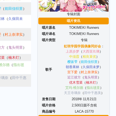
雫
（
前田佳织里
）
专辑封面
果林
（
久保田未
唱片资讯
唱片原名
TOKIMEKI Runners
唱片译名
TOKIMEKI Runners
爱
（
村上奈津实
）
唱片类型
专辑
虹咲学园学园偶像同好会
：
彼方
（
鬼头明里
）
上原步梦
（
大西亚玖璃
）
中须霞
（
相良茉优
）
雪菜
（
楠木灯
）
樱坂雫
（
前田佳织里
）
维尔德
（
指出毬
朝香果林
（
久保田未梦
）
歌手
宫下爱
（
村上奈津实
）
近江彼方
（
鬼头明里
）
寺璃奈
（
田中千惠
优木雪菜
（
楠木灯
）
艾玛·维尔德
（
指出毬亚
）
天王寺璃奈
（
田中千惠美
）
发售日期
2018年
11
月
21
日
唱片价格
2,500日圆不含税
商品编号
LACA-15770