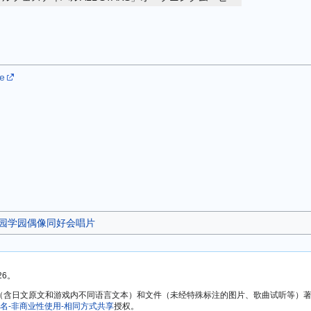
te
虹咲学园学园偶像同好会唱片
26。
方文本（含日文原文和游戏内不同语言文本）和文件（未经特殊标注的图片、歌曲试听等
名-非商业性使用-相同方式共享
授权。