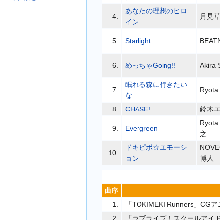
あなたの理想のヒロ
4.
月見
イン
5.
Starlight
BEAT
6.
めっちゃGoing!!
Akira 
眠れる森に行きたい
7.
Ryota 
な
8.
CHASE!
鈴木
Ryota 
9.
Evergreen
之
ドキピポ☆エモーシ
NOVE
10.
ョン
博人
曲序
1.
「TOKIMEKI Runners」C
2.
「ラブライブ！スクールアイドル