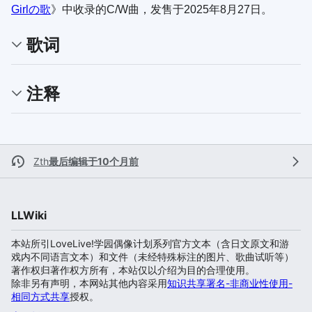
Girlの歌
》中收录的C/W曲，发售于2025年8月27日。
歌词
注释
Zth
最后编辑于10个月前
LLWiki
本站所引LoveLive!学园偶像计划系列官方文本（含日文原文和游
戏内不同语言文本）和文件（未经特殊标注的图片、歌曲试听等）
著作权归著作权方所有，本站仅以介绍为目的合理使用。
除非另有声明，本网站其他内容采用
知识共享署名-非商业性使用-
相同方式共享
授权。