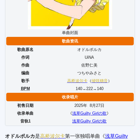
单曲封面
歌曲资讯
歌曲原名
オドルポルカ
作词
UiNA
作曲
佐野仁美
编曲
つちやみさと
歌手
高桥波尔卡
（
绫咲穗音
）
BPM
140→222→140
收录唱片
初售日期
2025年
8
月
27
日
收录单曲
《
浅草Guilty Girlの歌
》
音轨1
浅草Guilty Girlの歌
オドルポルカ
是
高桥波尔卡
第一张独唱单曲《
浅草Guilty