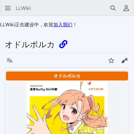
LLWiki
搜索
用
LLWiki正在建设中，欢迎
加入我们
！
オドルポルカ
语言
监视
查看
オドルポルカ