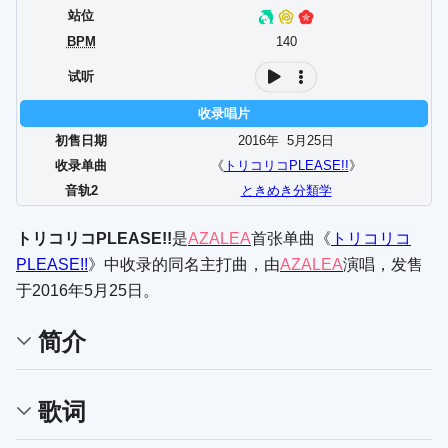
站位
BPM
140
试听
收录唱片
初售日期
2016年
5
月
25
日
收录单曲
《
トリコリコPLEASE!!
》
音轨2
ときめき分類学
トリコリコPLEASE!!
是
AZALEA
首张单曲《
トリコリコ
PLEASE!!
》中收录的同名主打曲，由
AZALEA
演唱，发售
于2016年5月25日。
简介
歌词