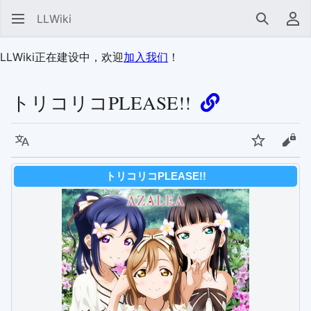
LLWiki
搜索
用
LLWiki正在建设中，欢迎
加入我们
！
トリコリコPLEASE!!
语言
监视
查看
トリコリコPLEASE!!