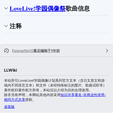
LoveLive!学园偶像祭
歌曲信息
注释
ForeverNo10
最后编辑于1年前
LLWiki
本站所引LoveLive!学园偶像计划系列官方文本（含日文原文和游
戏内不同语言文本）和文件（未经特殊标注的图片、歌曲试听等）
著作权归著作权方所有，本站仅以介绍为目的合理使用。
除非另有声明，本网站其他内容采用
知识共享署名-非商业性使用-
相同方式共享
授权。
桌面版