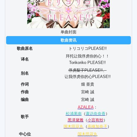
单曲封面
歌曲资讯
歌曲原名
トリコリコPLEASE!!
拜托让我俘虏你的心！！
译名
Torikoriko PLEASE!!
俘虏梨子PLEASE!!、
别名
让我俘虏你的心PLEASE!!
作词
畑 亜貴
作曲
宮崎 誠
编曲
宮崎 誠
AZALEA
：
松浦果南
（
诹访奈奈香
）
歌手
黑泽黛雅
（
小宫有纱
）
国木田花丸
（
高槻加奈子
）
中心位
国木田花丸