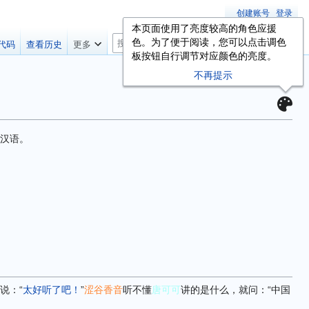
创建账号
登录
本页面使用了亮度较高的角色应援
搜
色。为了便于阅读，您可以点击调色
代码
查看历史
更多
索
板按钮自行调节对应颜色的亮度。
不再提示
汉语。
说：“
太好听了吧！
”
涩谷香音
听不懂
唐可可
讲的是什么，就问：“中国
。