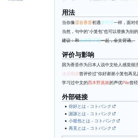
用法
当你像
涩谷香音
初遇
唐可可
一样，面对
当然，句中的“小笼包”也可以替换为别的
建议：和
太好听了吧
一起，全文背诵。
评价与影响
因为香音作为日本人说中文给人感觉很洗
法元明菜
曾评价过“你好谢谢小笼包再见
学习过中文的
西木野真姬
的声优
Pile
曾经
外部链接
你好とは - コトバンク
謝謝とは - コトバンク
小籠包とは - コトバンク
再見とは - コトバンク