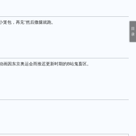
小笼包，再见”然后撒腿就跑。
团动画因东京奥运会而推迟更新时期的B站鬼畜区。