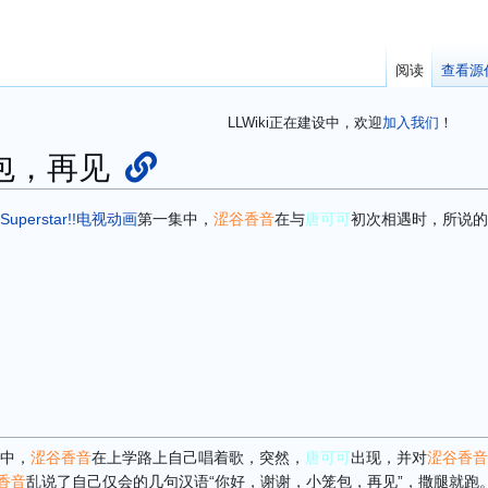
阅读
查看源
LLWiki正在建设中，欢迎
加入我们
！
包，再见
Superstar!!
电视动画
第一集中，
涩谷香音
在与
唐可可
初次相遇时，所说的
中，
涩谷香音
在上学路上自己唱着歌，突然，
唐可可
出现，并对
涩谷香音
香音
乱说了自己仅会的几句汉语“你好，谢谢，小笼包，再见”，撒腿就跑