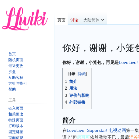
页面
讨论
大陆简体
你好，谢谢，小笼
首页
随机页面
跳
跳
你好，谢谢，小笼包，再见
是
LoveLive! 
最近更改
转
转
沙盒
目录
到
到
互助客栈
1
简介
导
搜
方针与指引
2
用法
航
索
帮助
3
评价与影响
工具
4
外部链接
链入页面
相关更改
简介
特殊页面
打印版本
在
LoveLive! Superstar!!
电视动画
第一集
固定链接
语？”但
唐可可
依然激动不已，最后
涩谷
页面信息