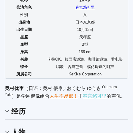
饰演角色
春宫悠可里
性别
女
出身地
日本东京都
出生日期
10
月
13
日
星座
天秤座
血型
B型
身高
166 cm
兴趣
卡拉OK、拉面店巡游、咖啡馆巡游、看电影
特长
唱歌、古典芭蕾、模仿蟋蟀的叫声
所属公司
KeKKe Corporation
Okumura
奥村优季
（日语：
奥村 優季
おくむら ゆうき
／
Yuki
）是学园偶像组合
人生不易部！
里
春宫悠可里
的声优。
经历
人物