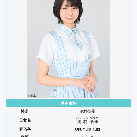
基本资料
姓名
奥村优季
おくむら
ゆうき
日文名
奥村
優季
罗马字
Okumura Yuki
昵称
おゆき