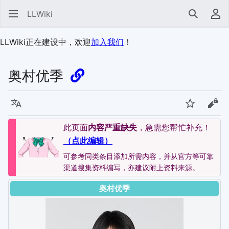
LLWiki
搜索
用
LLWiki正在建设中，欢迎
加入我们
！
奥村优季
语言
监视
查看
此页面
内容严重缺失
，急需您帮忙补充！
（点此编辑）
可参考同类条目添加所需内容，并从官方等可靠
渠道搜集资料编写，亦建议附上资料来源。
奥村优季