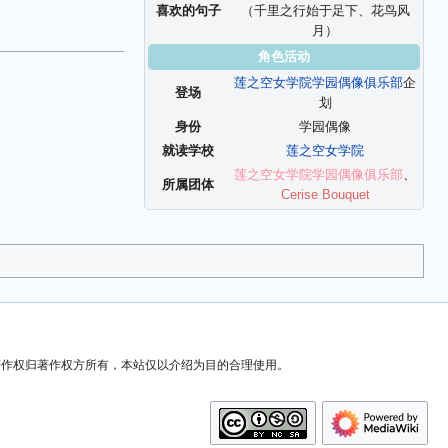
喜欢的句子
（千里之行始于足下、花鸟风
月）
角色活动
莲之空女学院学园偶像俱乐部
企
登场
划
身份
学园偶像
就读学校
莲之空女学院
莲之空女学院学园偶像俱乐部
、
所属团体
Cerise Bouquet
）著作权归著作权方所有，本站仅以介绍为目的合理使用。