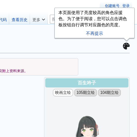
创建账号
登录
本页面使用了亮度较高的角色应援
搜
色。为了便于阅读，您可以点击调色
代码
查看历史
更多
索
板按钮自行调节对应颜色的亮度。
不再提示
议附上资料来源。
百生吟子
映画立绘
105期立绘
104期立绘