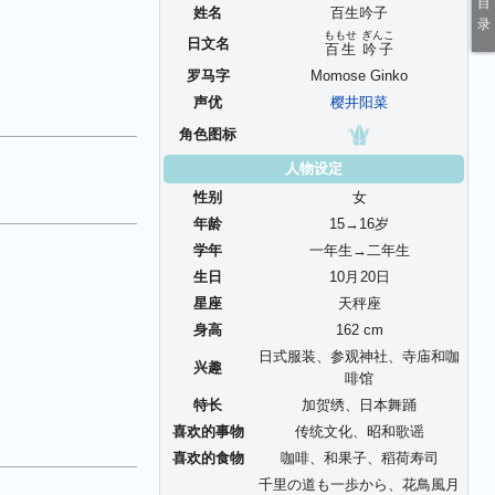
姓名
百生吟子
ももせ
ぎんこ
日文名
百生
吟子
罗马字
Momose Ginko
声优
樱井阳菜
角色图标
人物设定
性别
女
年龄
15→16岁
学年
一年生→二年生
生日
10
月
20
日
星座
天秤座
身高
162 cm
日式服装、参观神社、寺庙和咖
兴趣
啡馆
特长
加贺绣、日本舞踊
喜欢的事物
传统文化、昭和歌谣
喜欢的食物
咖啡、和果子、稻荷寿司
千里の道も一歩から、花鳥風月