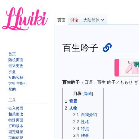
页面
讨论
大陆简体
百生吟子
首页
随机页面
跳
跳
最近更改
转
转
沙盒
到
到
互助客栈
百生吟子
（日语：
百生 吟子
ももせ 
导
搜
／
方针与指引
航
索
帮助
目录
工具
1
背景
2
人物
链入页面
相关更改
2.1
自我介绍
特殊页面
2.2
性格
打印版本
2.3
特点
固定链接
2.4
轶事
页面信息