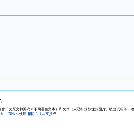
7。
方文本（含日文原文和游戏内不同语言文本）和文件（未经特殊标注的图片、歌曲试听等
名-非商业性使用-相同方式共享
授权。