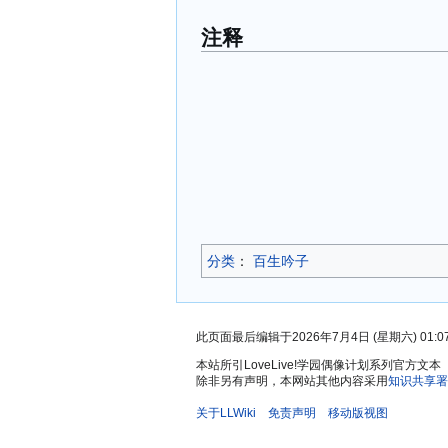
注释
分类
：​
百生吟子
此页面最后编辑于2026年7月4日 (星期六) 01:0
本站所引LoveLive!学园偶像计划系列官
除非另有声明，本网站其他内容采用
知识共享署
关于LLWiki
免责声明
移动版视图