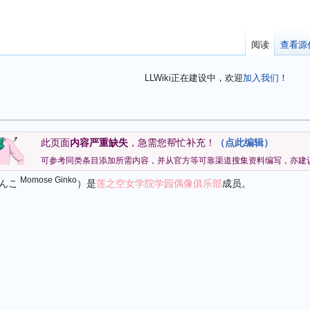
阅读
查看源
LLWiki正在建设中，欢迎
加入我们
！
此页面
内容严重缺失
，急需您帮忙补充！
（点此编辑）
可参考同类条目添加所需内容，并从官方等可靠渠道搜集资料编写，亦建
Momose Ginko
ぎんこ
）是
莲之空女学院学园偶像俱乐部
成员。