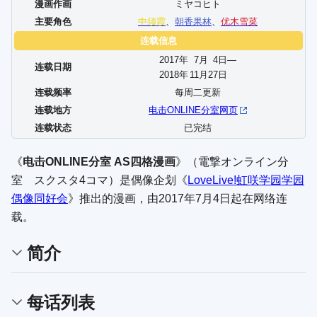
漫画作画
ミヤコヒト
主要角色
中须霞
、
朝香果林
、
优木雪菜
连载信息
2017年
7
月
4
日—
连载日期
2018年
11
月
27
日
连载频率
每周二更新
连载地方
电击ONLINE分室网页
连载状态
已完结
《
电击ONLINE分室 AS四格漫画
》（
電撃オンライン分
室 スクスタ4コマ
）是偶像企划《
LoveLive!虹咲学园学园
偶像同好会
》推出的漫画，由2017年7月4日起在网络连
载。
简介
每话列表