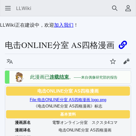
LLWiki
搜索
用
LLWiki正在建设中，欢迎
加入我们
！
电击ONLINE分室 AS四格漫画
语言
监视
查看
此漫画已
连载结束
。
——来自偶像研究部的报告
电击ONLINE分室 AS四格漫画
File:电击ONLINE分室 AS四格漫画 logo.png
《电击ONLINE分室 AS四格漫画》标志
基本资料
漫画原名
電撃オンライン分室 スクスタ4コマ
漫画译名
电击ONLINE分室 AS四格漫画