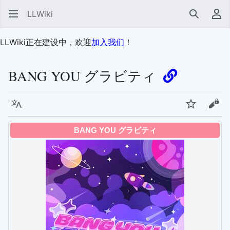
LLWiki
搜索
用
LLWiki正在建设中，欢迎
加入我们
！
BANG YOU グラビティ
语言
监视
查看
BANG YOU グラビティ