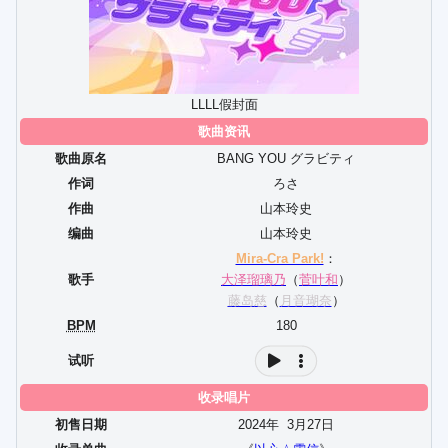
LLLL假封面
歌曲资讯
歌曲原名
BANG YOU グラビティ
作词
ろさ
作曲
山本玲史
编曲
山本玲史
Mira-Cra Park!
：
歌手
大泽瑠璃乃
（
菅叶和
）
藤岛慈
（
月音瑚奈
）
BPM
180
试听
收录唱片
初售日期
2024年
3
月
27
日