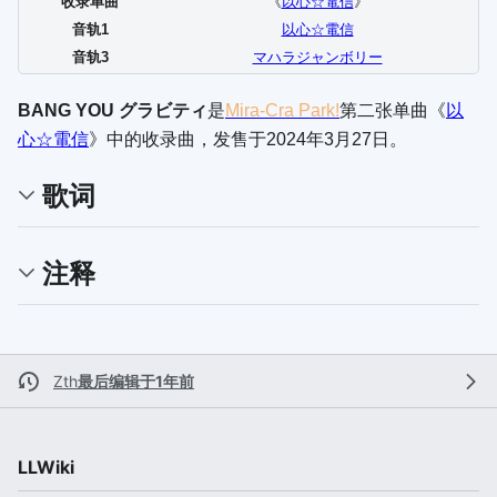
收录单曲
《
以心☆電信
》
音轨1
以心☆電信
音轨3
マハラジャンボリー
BANG YOU グラビティ
是
Mira-Cra Park!
第二张单曲《
以
心☆電信
》中的收录曲，发售于2024年3月27日。
歌词
注释
Zth
最后编辑于1年前
LLWiki