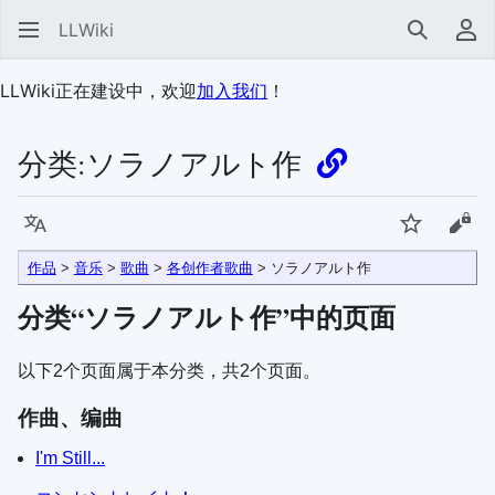
LLWiki
搜索
用
LLWiki正在建设中，欢迎
加入我们
！
分类:
ソラノアルト作
语言
监视
查看
作品
>
音乐
>
歌曲
>
各创作者歌曲
>
ソラノアルト作
分类“
ソラノアルト作
”中的页面
以下2个页面属于本分类，共2个页面。
作曲、编曲
I'm Still...