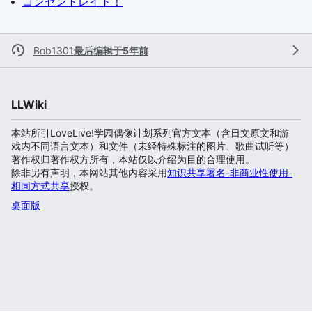
コンセントレイト！
Bob1301
最后编辑于5年前
LLWiki
本站所引LoveLive!学园偶像计划系列官方文本（含日文原文和游
戏内不同语言文本）和文件（未经特殊标注的图片、歌曲试听等）
著作权归著作权方所有，本站仅以介绍为目的合理使用。
除非另有声明，本网站其他内容采用
知识共享署名-非商业性使用-
相同方式共享
授权。
桌面版