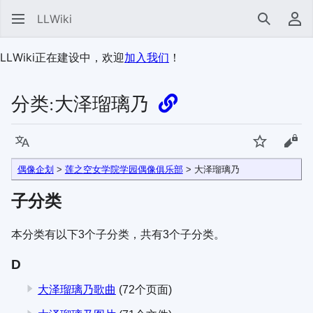
LLWiki
搜索
用
LLWiki正在建设中，欢迎
加入我们
！
分类
:
大泽瑠璃乃
语言
监视
查看
偶像企划
>
莲之空女学院学园偶像俱乐部
> 大泽瑠璃乃
子分类
本分类有以下3个子分类，共有3个子分类。
D
大泽瑠璃乃歌曲
(72个页面)