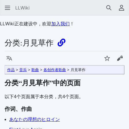
LLWiki
搜索
用
LLWiki正在建设中，欢迎
加入我们
！
分类:
月見草作
语言
监视
查看
作品
>
音乐
>
歌曲
>
各创作者歌曲
>
月見草作
分类“
月見草作
”中的页面
以下4个页面属于本分类，共4个页面。
作词、作曲
あなたの理想のヒロイン