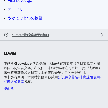
First Love Again
オードリー
やがてひとつの物語
Yumeto
最后编辑于5年前
LLWiki
本站所引LoveLive!学园偶像计划系列官方文本（含日文原文和游
戏内不同语言文本）和文件（未经特殊标注的图片、歌曲试听等）
著作权归著作权方所有，本站仅以介绍为目的合理使用。
除非另有声明，本网站其他内容采用
知识共享署名-非商业性使用-
相同方式共享
授权。
桌面版