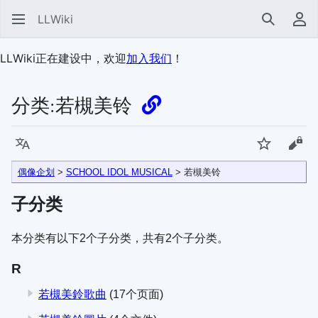
LLWiki
搜索
用
LLWiki正在建设中，欢迎
加入我们
！
分类
:
若槻美铃
语言
监视
查看
偶像企划
>
SCHOOL IDOL MUSICAL
> 若槻美铃
子分类
本分类有以下2个子分类，共有2个子分类。
R
若槻美鈴歌曲
(17个页面)