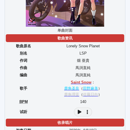
单曲封面
歌曲资讯
歌曲原名
Lonely Snow Planet
别名
LSP
作词
畑 亜貴
作曲
馬渕直純
编曲
馬渕直純
Saint Snow
：
歌手
鹿角圣良
（
田野麻美
）
鹿角理亚
（
佐藤日向
）
BPM
140
试听
收录唱片