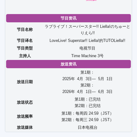
节目资讯
ラブライブ！スーパースター!! Liella!のちゅーと
节目名称
りえら!!
节目译名
LoveLive! Superstar!! Liella!的TUTOLiella!!
节目类型
电视节目
主持人
Time Machine 3号
放送资讯
第1期：
2025年
4
月
3
日—
5
月
1
日
放送日期
第2期：
2026年
4
月
1
日—
6
月
3
日
第1期：已完结
放送状态
第2期：已完结
第1期：每周四 24:59（JST）
放送频率
第2期：每周三 24:59（JST）
放送媒体
日本电视台