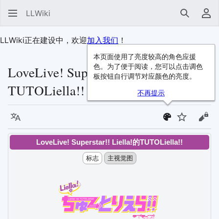
LLWiki
搜索
用
LLWiki正在建设中，欢迎
加入我们
！
本页面使用了亮度较高的角色应援
色。为了便于阅读，您可以点击调色
LoveLive! Superstar!! Liella!的
板按钮自行调节对应颜色的亮度。
TUTOLiella!!
不再提示
语言
监视
查看
LoveLive! Superstar!! Liella!的TUTOLiella!!
标志
主视觉图