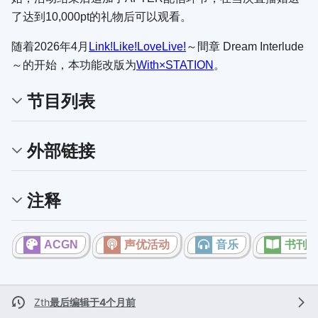
了达到10,000pt的礼物后可以观看。
随着2026年4月
Link!Like!LoveLive!
～間章 Dream Interlude
～
的开始，本功能改版为
With×STATION
。
节目列表
外部链接
注释
ACGN
声优活动
音乐
书刊
Zth
最后编辑于4个月前