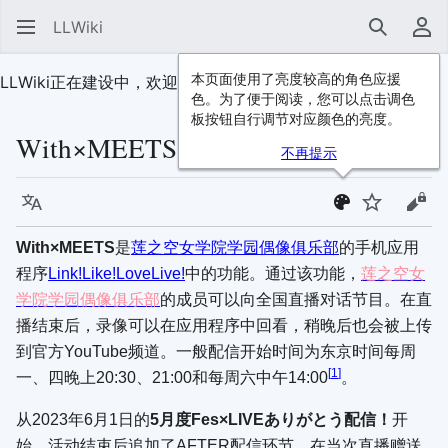
LLWiki
搜索
用
本页面使用了亮度较高的角色应援
LLWiki正在建设中，欢迎
加入我们
！
色。为了便于阅读，您可以点击调色
板按钮自行调节对应颜色的亮度。
With×MEETS
不再提示
语言
监视
查看
With×MEETS
是
莲之空女学院学园偶像俱乐部
的手机应用
程序
Link!Like!LoveLive!
中的功能。通过该功能，
莲之空女
学院学园偶像俱乐部
的成员可以向全国直播对话节目。在直
播结束后，录像可以在应用程序中回看，稍晚后也会被上传
到官方YouTube频道。一般配信开始时间为东京时间每周
[
1
]
一、四晚上20:30、21:00和每周六中午14:00
。
从2023年6月1日的
5月度Fes×LIVEありがとう配信！
开
始，活动结束后追加了AFTER配信环节，在当次直播赠送