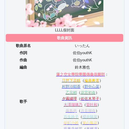
LLLL假封面
歌曲資訊
歌曲原名
いったん
作詞
佐伯youthK
作曲
佐伯youthK
編曲
鈴木雅也
蓮之空女學院學園偶像俱樂部
：
日野下花帆
（
榆井希實
）
村野沙耶香
（
野中心菜
）
乙宗梢
（
花宮初奈
）
夕霧綴理
（
佐佐木琴子
）
歌手
大澤瑠璃乃
（
菅叶和
）
藤島慈
（
月音瑚奈
）
百生吟子
（
櫻井陽菜
）
徒町小鈴
（
葉山風花
）
安養寺姬芽
（
來栖凜
）