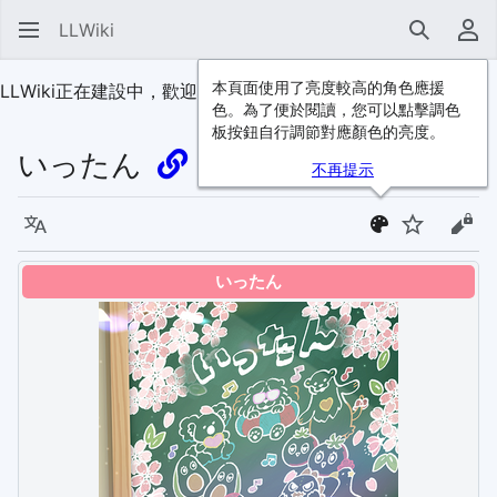
LLWiki
搜尋
使
本頁面使用了亮度較高的角色應援
LLWiki正在建設中，歡迎
加入我們
！
色。為了便於閱讀，您可以點擊調色
板按鈕自行調節對應顏色的亮度。
いったん
不再提示
語言
監視
檢視
いったん