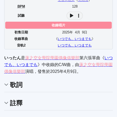
BPM
128
試聽
收錄唱片
初售日期
2025年
4
月
9
日
收錄單曲
《
いつでも、いつまでも
》
音軌2
いつでも、いつまでも
いったん
是
蓮之空女學院學園偶像俱樂部
第六張單曲《
いつ
でも、いつまでも
》中收錄的C/W曲，由
蓮之空女學院學園
偶像俱樂部
演唱，發售於2025年4月9日。
歌詞
註釋