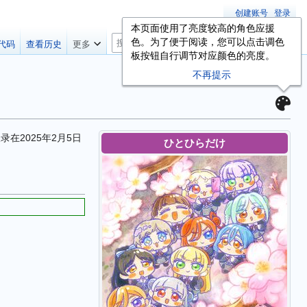
创建账号
登录
本页面使用了亮度较高的角色应援
搜
色。为了便于阅读，您可以点击调色
代码
查看历史
更多
索
板按钮自行调节对应颜色的亮度。
不再提示
在2025年2月5日
ひとひらだけ