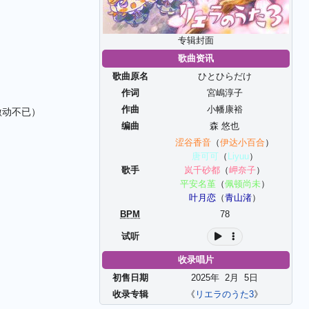
专辑封面
歌曲资讯
歌曲原名
ひとひらだけ
作词
宮嶋淳子
作曲
小幡康裕
激动不已）
编曲
森 悠也
）
涩谷香音
（
伊达小百合
）
唐可可
（
Liyuu
）
歌手
岚千砂都
（
岬奈子
）
平安名堇
（
佩顿尚未
）
叶月恋
（
青山渚
）
BPM
78
试听
收录唱片
初售日期
2025年
2
月
5
日
收录专辑
《
リエラのうた3
》