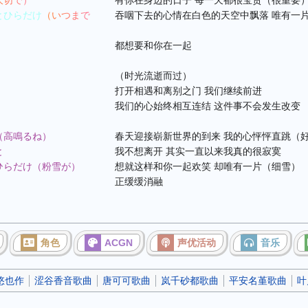
大切で）
有你在身边的日子 每一天都很宝贵（很重要
とひらだけ
（いつまで
吞咽下去的心情在白色的天空中飘落 唯有一
都想要和你在一起
（时光流逝而过）
打开相遇和离别之门 我们继续前进
我们的心始终相互连结 这件事不会发生改变
（高鳴るね）
春天迎接崭新世界的到来 我的心怦怦直跳（
と
我不想离开 其实一直以来我真的很寂寞
ひらだけ（粉雪が）
想就这样和你一起欢笑 却唯有一片（细雪）
正缓缓消融
角色
ACGN
声优活动
音乐
悠也作
涩谷香音歌曲
唐可可歌曲
岚千砂都歌曲
平安名堇歌曲
叶