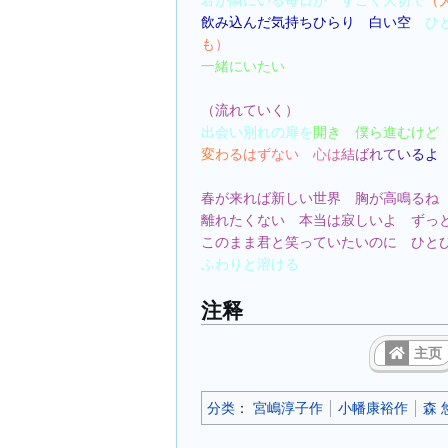
君が隣にいる毎日が　すごく大切で
（
飲み込んだ気持ちひらり　白い空　
ひ
も）
一緒にいたい
（流れていく）
出会い別れの扉を
開き　僕ら進むけど
変わるはずない　心は結ばれているよ
春が来れば新しい世界　胸が高鳴るね
離れたくない　本当は寂しいよ　ずっ
このまま君と笑っていたいのに　ひと
ふわりと溶ける
注释
主页
分类
：​
宮嶋淳子作
小幡康裕作
森 