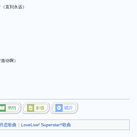
）
片（直到永远）
好激动啊）
书刊
影碟
唱片
月恋歌曲
LoveLive! Superstar!!歌曲