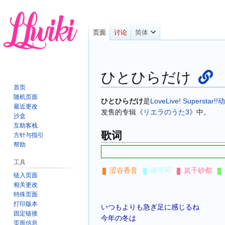
页面
讨论
简体
ひとひらだけ
首页
随机页面
跳
跳
ひとひらだけ
是
LoveLive! Superstar!!
动
最近更改
转
转
发售的专辑《
リエラのうた3
》中。
沙盒
到
到
互助客栈
歌词
导
搜
方针与指引
航
索
帮助
工具
涩谷香音
唐可可
岚千砂都
链入页面
相关更改
特殊页面
打印版本
いつもよりも急ぎ足に感じるね
固定链接
今年の冬は
页面信息