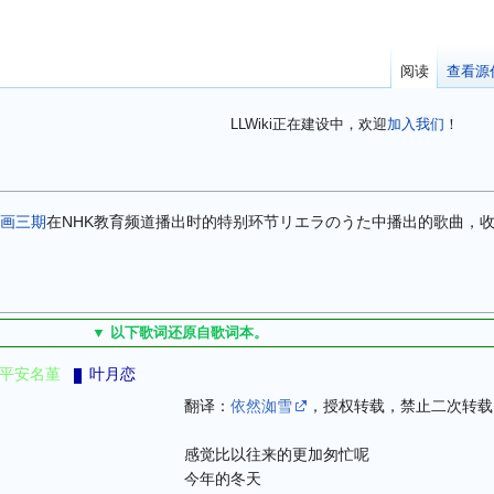
阅读
查看源
LLWiki正在建设中，欢迎
加入我们
！
画三期
在NHK教育频道播出时的特别环节
リエラのうた
中播出的歌曲，收录
▼ 以下歌词还原自歌词本。
平安名堇
叶月恋
翻译：
依然洳雪
，授权转载，禁止二次转载
感觉比以往来的更加匆忙呢
今年的冬天