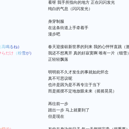
看呀 我手所指向的地方 正在闪闪发光
纯白的气息（闪闪发光）
身穿制服
在这条街道上手牵着手
漫步吧
（高鳴るね）
春天迎接崭新世界的到来 我的心怦怦直跳（
ひらだけ
（粉雪が）
我还不想离开 真的好寂寞啊 唯有一片（细雪
正轻轻飘落
明明前不久才发生的事就如此怀念
真不可思议呢
也许是因为是不再专注于当下
而是摇摆不定地放眼未来（摇摇晃晃）
再往前一步
踏出一步 马上就要到了
但是现在