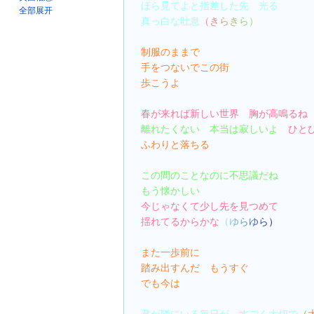
ほら見てよと指差した先　光る
全部展开
真っ白な吐息
（きらきら）
制服のままで
手をつないでこの街
歩こうよ
春が来れば新しい世界　胸が高鳴るね
離れたくない　本当は寂しいよ　
ひと
ふわりと落ちる
この間のことなのに不思議だね
もう懐かしい
今じゃなくて少し先を見つめて
揺れてるからかな
（ゆらゆら）
また一歩前に
踏み出すんだ　もうすぐ
でも今は