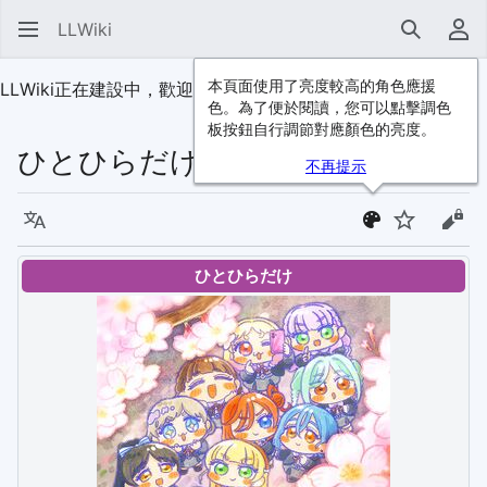
LLWiki
搜尋
使
本頁面使用了亮度較高的角色應援
LLWiki正在建設中，歡迎
加入我們
！
色。為了便於閱讀，您可以點擊調色
板按鈕自行調節對應顏色的亮度。
ひとひらだけ
不再提示
語言
監視
檢視
ひとひらだけ