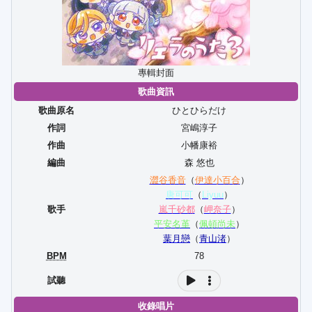
專輯封面
歌曲資訊
歌曲原名
ひとひらだけ
作詞
宮嶋淳子
作曲
小幡康裕
編曲
森 悠也
澀谷香音
（
伊達小百合
）
唐可可
（
Liyuu
）
歌手
嵐千砂都
（
岬奈子
）
平安名堇
（
佩頓尚未
）
葉月戀
（
青山渚
）
BPM
78
試聽
收錄唱片