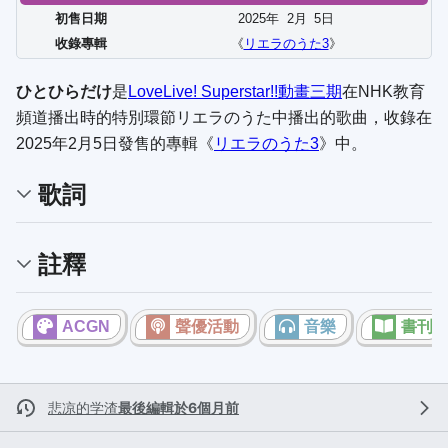
初售日期
2025年
2
月
5
日
收錄專輯
《
リエラのうた3
》
ひとひらだけ
是
LoveLive! Superstar!!
動畫三期
在NHK教育
頻道播出時的特別環節
リエラのうた
中播出的歌曲，收錄在
2025年2月5日發售的專輯《
リエラのうた3
》中。
歌詞
註釋
ACGN
聲優活動
音樂
書刊
悲凉的学渣
最後編輯於6個月前