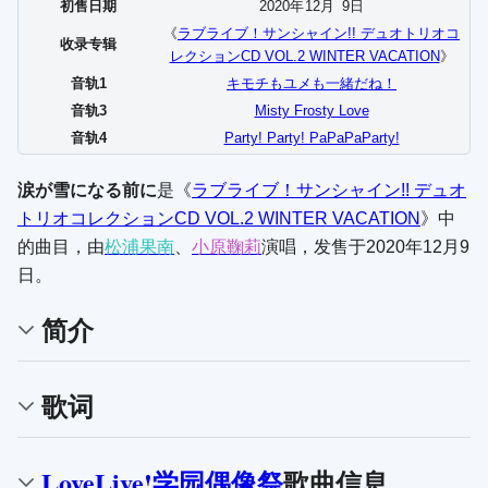
初售日期
2020年
12
月
9
日
《
ラブライブ！サンシャイン!! デュオトリオコ
收录专辑
レクションCD VOL.2 WINTER VACATION
》
音轨1
キモチもユメも一緒だね！
音轨3
Misty Frosty Love
音轨4
Party! Party! PaPaPaParty!
涙が雪になる前に
是《
ラブライブ！サンシャイン!! デュオ
トリオコレクションCD VOL.2 WINTER VACATION
》中
的曲目，由
松浦果南
、
小原鞠莉
演唱，发售于2020年12月9
日。
简介
歌词
LoveLive!学园偶像祭
歌曲信息