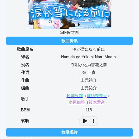
SIF假封面
歌曲资讯
歌曲原名
涙が雪になる前に
译名
Namida ga Yuki ni Naru Mae ni
别名
在泪水化为雪花之前
作词
畑 亜貴
作曲
山元祐介
编曲
山元祐介
松浦果南
（
诹访奈奈香
）
歌手
小原鞠莉
（
铃木爱奈
）
BPM
118
试听
收录唱片