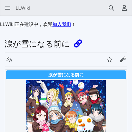
LLWiki
搜索
用
LLWiki正在建设中，欢迎
加入我们
！
涙が雪になる前に
语言
监视
查看
涙が雪になる前に