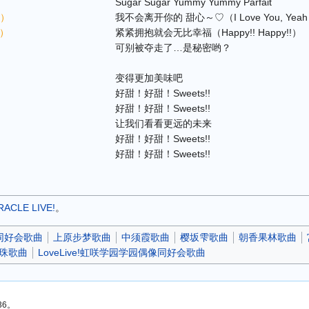
Sugar Sugar Yummy Yummy Parfait
h）
我不会离开你的 甜心～♡（I Love You, Yea
!）
紧紧拥抱就会无比幸福（Happy!! Happy!!）
可别被夺走了…是秘密哟？
变得更加美味吧
好甜！好甜！Sweets!!
好甜！好甜！Sweets!!
让我们看看更远的未来
好甜！好甜！Sweets!!
好甜！好甜！Sweets!!
ACLE LIVE!
。
同好会歌曲
上原步梦歌曲
中须霞歌曲
樱坂雫歌曲
朝香果林歌曲
珠歌曲
LoveLive!虹咲学园学园偶像同好会歌曲
36。