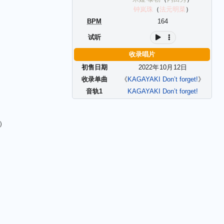
钟岚珠
（
法元明菜
）
BPM
164
试听
收录唱片
初售日期
2022年
10
月
12
日
收录单曲
《
KAGAYAKI Don’t forget!
》
音轨1
KAGAYAKI Don’t forget!
h）