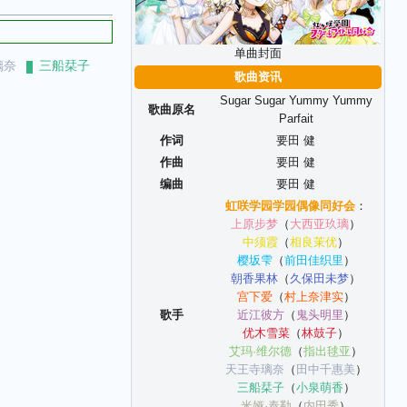
单曲封面
璃奈
三船栞子
歌曲资讯
Sugar Sugar Yummy Yummy
歌曲原名
Parfait
作词
要田 健
作曲
要田 健
编曲
要田 健
虹咲学园学园偶像同好会
：
上原步梦
（
大西亚玖璃
）
中须霞
（
相良茉优
）
樱坂雫
（
前田佳织里
）
朝香果林
（
久保田未梦
）
宫下爱
（
村上奈津实
）
歌手
近江彼方
（
鬼头明里
）
优木雪菜
（
林鼓子
）
艾玛·维尔德
（
指出毬亚
）
天王寺璃奈
（
田中千惠美
）
三船栞子
（
小泉萌香
）
米娅·泰勒
（
内田秀
）