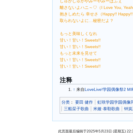
しゅがしゅがやみーやみーぱふぇ
離さないよハニ～♡（I Love You, Yea
抱きしめたら 幸せさ（Happy!! Happy!
取られないよに…秘密だよ？
もっと美味しくなれ
甘い！甘い！Sweets!!
甘い！甘い！Sweets!!
もっと未来を見せて
甘い！甘い！Sweets!!
甘い！甘い！Sweets!!
注释
↑
来自
LoveLive!学园偶像祭2 MIR
分类
：​
要田 健作
虹咲学园学园偶像
三船栞子歌曲
米娅·泰勒歌曲
钟岚
此页面最后编辑于2025年5月23日 (星期五) 22: