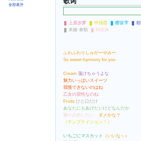
歌词
全部展开
上原步梦
中须霞
樱坂雫
朝
米娅·泰勒
钟岚珠
ふわふわりしゅがーやみー
So sweet harmony for you
Cream 
蕩けちゃうよな
魅力いっぱいスイーツ
我慢できないのはね
乙女の習性なのね
Fruits 
ひと口だけ
あなたにもあげたいけどなんだか
独り占めしたい…
ダメかな？
（テンプテイション！）
いちごにマスカット
（いいな～）