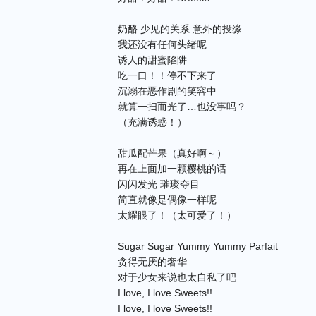
奶酪 少见的关系 意外的投缘
我还没有任何头绪呢
诱人的甜蜜陷阱
吃一口！！停不下来了
沉溺在恶作剧的笑容中
就算一扫而光了…也没事吗？
（充满诱惑！）
甜瓜配芒果（真好啊～）
再在上面加一颗樱桃的话
闪闪发光 璀璨夺目
简直就像是偶像一样呢
太耀眼了！（太可爱了！）
Sugar Sugar Yummy Yummy Parfait
贪得无厌的奢华
对于少女来说也太自私了吧
I love, I love Sweets!!
I love, I love Sweets!!