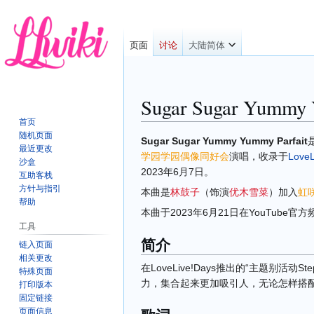
页面
讨论
大陆简体
Sugar Sugar Yummy 
首页
随机页面
跳
跳
Sugar Sugar Yummy Yummy Parfait
最近更改
转
转
学园学园偶像同好会
演唱，收录于
Love
沙盒
到
到
2023年6月7日。
互助客栈
导
搜
方针与指引
本曲是
林鼓子
（饰演
优木雪菜
）
加入
虹
航
索
帮助
本曲于2023年6月21日在YouTube官方频道
工具
简介
链入页面
相关更改
在LoveLive!Days推出的“主题别
特殊页面
力，集合起来更加吸引人，无论怎样搭
打印版本
固定链接
页面信息