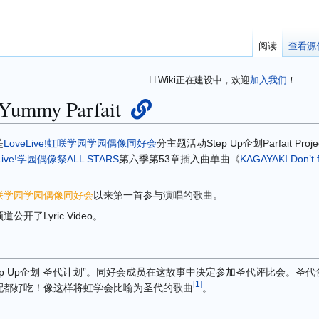
阅读
查看源
LLWiki正在建设中，欢迎
加入我们
！
Yummy Parfait
是
LoveLive!虹咲学园学园偶像同好会
分主题活动Step Up企划Parfait Pr
Live!学园偶像祭ALL STARS
第六季第53章插入曲单曲《
KAGAYAKI Don’t f
咲学园学园偶像同好会
以来第一首参与演唱的歌曲。
公开了Lyric Video。
活动Step Up企划 圣代计划”。同好会成员在这故事中决定参加圣代评比会。
[
1
]
配都好吃！像这样将虹学会比喻为圣代的歌曲
。