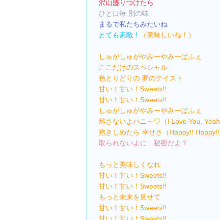
沢山盛りつけたら
ひと口毎 別の味
まるで私たちみたいね
とても素敵！
（美味しいね！）
しゅがしゅがやみーやみーぱふぇ
ここだけのスペシャル
色とりどりの 夢のテイスト
甘い！甘い！Sweets!!
甘い！甘い！Sweets!!
しゅがしゅがやみーやみーぱふぇ
離さないよハニ～♡（I Love You, Yea
抱きしめたら 幸せさ（Happy!! Happy!
取られないよに…秘密だよ？
もっと美味しくなれ
甘い！甘い！Sweets!!
甘い！甘い！Sweets!!
もっと未来を見せて
甘い！甘い！Sweets!!
甘い！甘い！Sweets!!