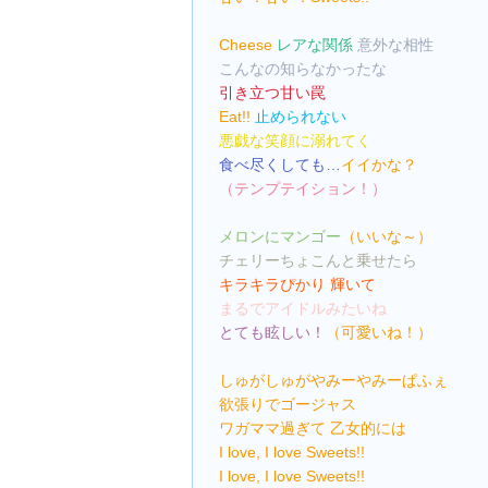
Cheese 
レアな関係 
意外な相性
こんなの知らなかったな
引き立つ甘い罠
Eat!! 
止められない
悪戯な笑顔に溺れてく
食べ尽くしても…
イイかな？
（テンプテイション！）
メロンにマンゴー
（いいな～）
チェリーちょこんと乗せたら
キラキラぴかり 輝いて
まるでアイドルみたいね
とても眩しい！
（可愛いね！）
しゅがしゅがやみーやみーぱふぇ
欲張りでゴージャス
ワガママ過ぎて 乙女的には
I love, I love Sweets!!
I love, I love Sweets!!