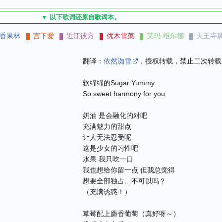
▼ 以下歌词还原自歌词本。
香果林
宫下爱
近江彼方
优木雪菜
艾玛·维尔德
天王寺
翻译：
依然洳雪
，授权转载，禁止二次转载
软绵绵的Sugar Yummy
So sweet harmony for you
奶油 是会融化的对吧
充满魅力的甜点
让人无法忍受呢
这是少女的习性吧
水果 我只吃一口
我也想给你留一点 但我总觉得
想要全部独占…不可以吗？
（充满诱惑！）
草莓配上麝香葡萄（真好呀～）