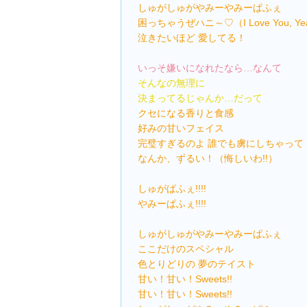
しゅがしゅがやみーやみーぱふぇ
困っちゃうぜハニ～♡（I Love You, Ye
泣きたいほど 愛してる！
いっそ嫌いになれたなら…なんて
そんなの無理に
決まってるじゃんか…だって
クセになる香りと食感
好みの甘いフェイス
完璧すぎるのよ 誰でも虜にしちゃって
なんか、ずるい！（悔しいわ!!）
しゅがぱふぇ!!!!
やみーぱふぇ!!!!
しゅがしゅがやみーやみーぱふぇ
ここだけのスペシャル
色とりどりの 夢のテイスト
甘い！甘い！Sweets!!
甘い！甘い！Sweets!!