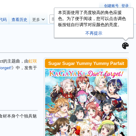
创建账号
登录
本页面使用了亮度较高的角色应援
搜
色。为了便于阅读，您可以点击调色
代码
查看历史
更多
索
板按钮自行调节对应颜色的亮度。
不再提示
oject的主题曲，由
虹咲
Sugar Sugar Yummy Yummy Parfait
orget!
》中，发售于
圣代食材本身个个独具魅