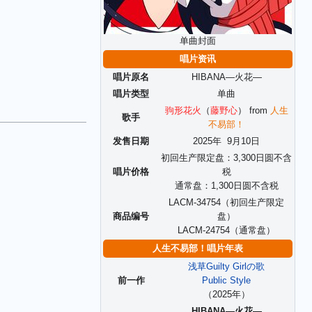
单曲封面
唱片资讯
唱片原名
HIBANA―火花―
唱片类型
单曲
驹形花火
（
藤野心
） from
人生
歌手
不易部！
发售日期
2025年
9
月
10
日
初回生产限定盘：3,300日圆不含
唱片价格
税
通常盘：1,300日圆不含税
LACM-34754（初回生产限定
商品编号
盘）
LACM-24754（通常盘）
人生不易部！唱片年表
浅草Guilty Girlの歌
前一作
Public Style
（2025年）
HIBANA―火花―