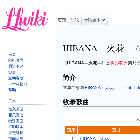
页面
讨论
大陆简体
HIBANA―火花― (si
首页
随机页面
跳
跳
《
HIBANA―火花―
》是
驹形花火
第1张
最近更改
转
转
沙盒
简介
到
到
互助客栈
导
搜
方针与指引
本单曲收录
HIBANA―火花―
、
First Rid
航
索
帮助
收录歌曲
工具
链入页面
相关更改
特殊页面
打印版本
曲序
曲目
固定链接
1.
HIBANA―火花―
页面信息