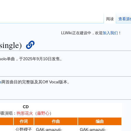
阅读
查看源
LLWiki正在建设中，欢迎
加入我们
！
ngle)
solo单曲，于2025年9月10日发售。
e
两首曲目的完整版及其Off Vocal版本。
CD
全碟演唱：
驹形花火
（
藤野心
）
作词
作曲
编曲
公野櫻子
GAK-amazuti-
GAK-amazuti-