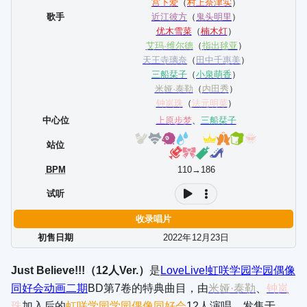
宫下爱
（
村上奈津实
）
歌手
近江彼方
（
鬼头明里
）
优木雪菜
（
楠木灯
）
艾玛·维尔德
（
指出毬亚
）
天王寺璃奈
（
田中千惠美
）
三船栞子
（
小泉萌香
）
米娅·泰勒
（
内田秀
）
钟岚珠
（
法元明菜
）
中心位
上原步梦
、
三船栞子
站位
BPM
110→186
试听
收录唱片
初售日期
2022年
12
月
23
日
Just Believe!!!（12人Ver.）
是
LoveLive!虹咲学园学园偶像
同好会
动画二期
BD第7卷的特典曲目，由
米娅·泰勒
、
钟岚
珠
加入后的
虹咲学园学园偶像同好会
12人演唱，发售于