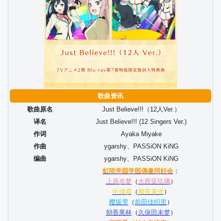
歌曲资讯
歌曲原名
Just Believe!!!（12人Ver.）
译名
Just Believe!!! (12 Singers Ver.)
作词
Ayaka Miyake
作曲
ygarshy
、
PASSiON KiNG
编曲
ygarshy
、
PASSiON KiNG
虹咲学园学园偶像同好会
：
上原步梦
（
大西亚玖璃
）
中须霞
（
相良茉优
）
樱坂雫
（
前田佳织里
）
朝香果林
（
久保田未梦
）