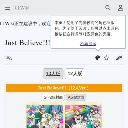
LLWiki
搜索
用
本页面使用了亮度较高的角色应援
LLWiki正在建设中，欢迎
加入我们
！
色。为了便于阅读，您可以点击调色
板按钮自行调节对应颜色的亮度。
Just Believe!!!（12人Ver.）
不再提示
语言
监视
查看
10人版
12人版
Just Believe!!!（12人Ver.）
SIF2假封面
AS假封面