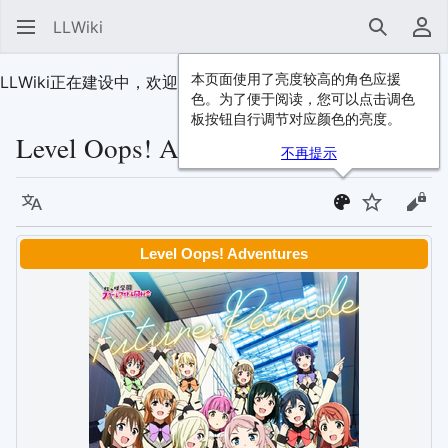
LLWiki
搜索
用
本页面使用了亮度较高的角色应援
LLWiki正在建设中，欢迎
加入我们
！
色。为了便于阅读，您可以点击调色
板按钮自行调节对应颜色的亮度。
Level Oops! Adventures
不再提示
语言
监视
查看
Level Oops! Adventures