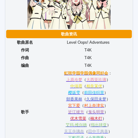
歌曲资讯
歌曲原名
Level Oops! Adventures
作词
T4K
作曲
T4K
编曲
T4K
虹咲学园学园偶像同好会
：
上原步梦
（
大西亚玖璃
）
中须霞
（
相良茉优
）
樱坂雫
（
前田佳织里
）
朝香果林
（
久保田未梦
）
宫下爱
（
村上奈津实
）
歌手
近江彼方
（
鬼头明里
）
优木雪菜
（
楠木灯
）
艾玛·维尔德
（
指出毬亚
）
天王寺璃奈
（
田中千惠美
）
三船栞子
（
小泉萌香
）