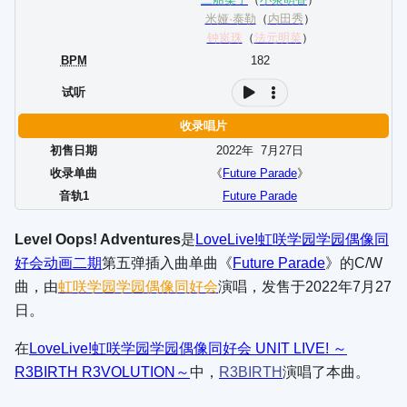
米娅·泰勒
（
内田秀
）
钟岚珠
（
法元明菜
）
BPM
182
试听
收录唱片
初售日期
2022年
7
月
27
日
收录单曲
《
Future Parade
》
音轨1
Future Parade
Level Oops! Adventures
是
LoveLive!虹咲学园学园偶像同
好会
动画二期
第五弹插入曲单曲《
Future Parade
》的C/W
曲，由
虹咲学园学园偶像同好会
演唱，发售于2022年7月27
日。
在
LoveLive!虹咲学园学园偶像同好会 UNIT LIVE! ～
R3BIRTH R3VOLUTION～
中，
R3BIRTH
演唱了本曲。