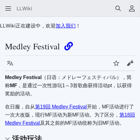
LLWiki
搜索
用
LLWiki正在建设中，欢迎
加入我们
！
Medley Festival
语言
监视
查看
Medley Festival
（日语：
メドレーフェスティバル
），简
称
MF
，是通过一次性游玩1～3首歌曲获得活动pt，以获得
奖励的活动。
在日服，自从
第19回 Medley Festival
开始，MF活动进行了
一次大改版，现行MF活动为新MF活动。为了区分，
第18回
Medley Festival
及其之前的MF活动统称为旧MF活动。
活动玩法