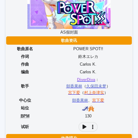
AS假封面
歌曲资讯
歌曲原名
POWER SPOT!!
作词
鈴木エレカ
作曲
Carlos K.
编曲
Carlos K.
DiverDiva
：
歌手
朝香果林
（
久保田未梦
）
宫下爱
（
村上奈津实
）
中心位
朝香果林
、
宫下爱
站位
BPM
130
试听