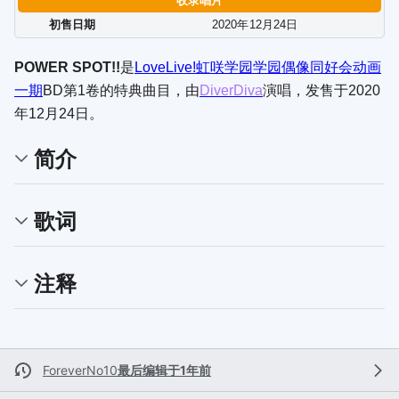
收录唱片
初售日期
2020年
12
月
24
日
POWER SPOT!!
是
LoveLive!虹咲学园学园偶像同好会
动画
一期
BD第1卷的特典曲目，由
DiverDiva
演唱，发售于2020
年12月24日。
简介
歌词
注释
ForeverNo10
最后编辑于1年前