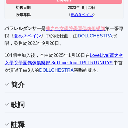
初售日期
2023年
9
月
20
日
收錄專輯
《
夏めきペイン
》
パラレルダンサー
是
蓮之空女學院學園偶像俱樂部
第一張專
輯《
夏めきペイン
》中的收錄曲，由
DOLLCHESTRA
演
唱，發售於2023年9月20日。
104期生加入後，本曲於2025年1月10日在
LoveLive!蓮之空
女學院學園偶像俱樂部 3rd Live Tour TRI TRI UNITY!!!
中首
次演唱了由3人的
DOLLCHESTRA
演唱的版本。
簡介
歌詞
註釋