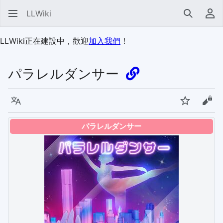
LLWiki
搜尋
使
LLWiki正在建設中，歡迎
加入我們
！
パラレルダンサー
語言
監視
檢視
パラレルダンサー