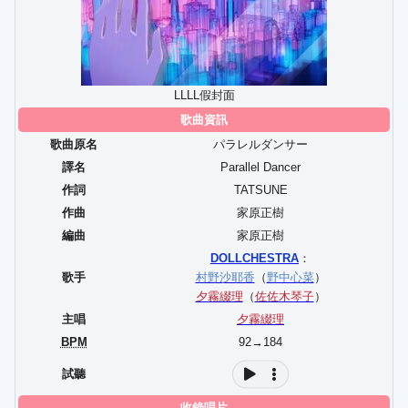
LLLL假封面
歌曲資訊
歌曲原名
パラレルダンサー
譯名
Parallel Dancer
作詞
TATSUNE
作曲
家原正樹
編曲
家原正樹
DOLLCHESTRA
：
歌手
村野沙耶香
（
野中心菜
）
夕霧綴理
（
佐佐木琴子
）
主唱
夕霧綴理
BPM
92→184
試聽
收錄唱片