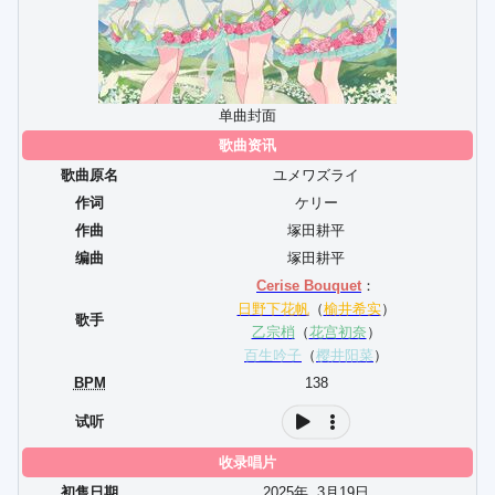
单曲封面
歌曲资讯
歌曲原名
ユメワズライ
作词
ケリー
作曲
塚田耕平
编曲
塚田耕平
Cerise Bouquet
：
日野下花帆
（
榆井希实
）
歌手
乙宗梢
（
花宫初奈
）
百生吟子
（
樱井阳菜
）
BPM
138
试听
收录唱片
初售日期
2025年
3
月
19
日