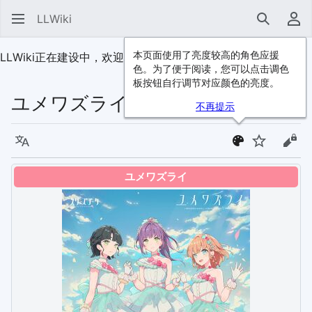
LLWiki
搜索
用
本页面使用了亮度较高的角色应援
LLWiki正在建设中，欢迎
加入我们
！
色。为了便于阅读，您可以点击调色
板按钮自行调节对应颜色的亮度。
ユメワズライ
不再提示
语言
监视
查看
ユメワズライ