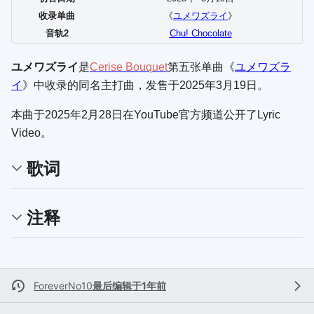
收录单曲
《
ユメワズライ
》
音轨2
Chu! Chocolate
ユメワズライ
是
Cerise Bouquet
第五张单曲《
ユメワズラ
イ
》中收录的同名主打曲，发售于2025年3月19日。
本曲于2025年2月28日在YouTube官方频道公开了Lyric
Video。
歌词
注释
ForeverNo10
最后编辑于1年前