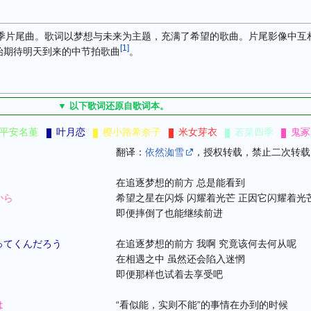
star!!》第二季片尾曲。歌词以梦想与未来为主题，充满了希望的歌曲。片尾影像
[
1
]
始期待明天到来的中节拍歌曲
。
▼ 以下歌词还原自歌词本。
平安名堇
叶月恋
樱小路希奈子
米女芽衣
若菜四季
鬼冢
翻译：
依然洳雪
，授权转载，禁止二次转载
在追逐梦想的前方 总是能看到
から
希望之星在闪烁 闪耀着光芒 正因它闪耀着光
即便摔倒了也能继续前进
ってくんだろう
在追逐梦想的前方 我啊 究竟该何去何从呢
在相遇之中 虽然还会陷入迷惘
即便那样也试着去享受吧
は
“看似能，实则不能”的事情在办到的时候