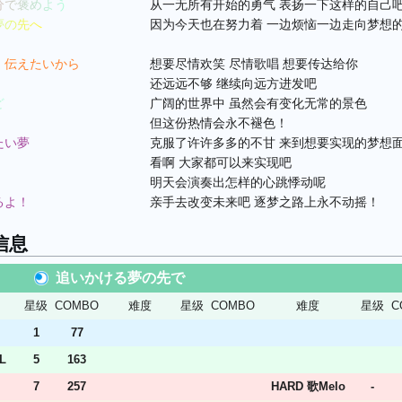
分で褒めよう
从一无所有开始的勇气 表扬一下这样的自己
夢の先へ
因为今天也在努力着 一边烦恼一边走向梦想
　伝えたいから
想要尽情欢笑 尽情歌唱 想要传达给你
还远远不够 继续向远方进发吧
ど
广阔的世界中 虽然会有变化无常的景色
但这份热情会永不褪色！
たい夢
克服了许许多多的不甘 来到想要实现的梦想
看啊 大家都可以来实现吧
明天会演奏出怎样的心跳悸动呢
るよ！
亲手去改变未来吧 逐梦之路上永不动摇！
信息
追いかける夢の先で
星级
COMBO
难度
星级
COMBO
难度
星级
C
1
77
L
5
163
7
257
HARD 歌Melo
-