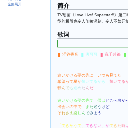
简介
全部展开
TV动画《Love Live! Super
型的桥段也令人印象深刻。令人不禁开
歌词
涩谷香音
唐可可
岚千砂都
追いかける夢の先に　
いつも見てた
希望って星が
輝いてるから　
輝いてる
転んでも進めたんだ
追いかける夢の先で　僕は
どこへ向か
出会いの中で　
また迷うけど
それさえ楽しんでみよう
「できそうで、
できない」が
できた時