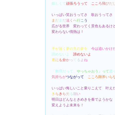
嬉しくて
頑張ろうって　
こころ飛びだ
いっぱい笑おうってさ　歌おうってさ
まだまだ遠くへ行こう
広がる世界　変わってく景色もあるけ
変わらない情熱は！
手が届く夢の先の夢を　
今は追いかけ
諦めないよ　
諦めないよ
君にも分かってるよね
「無理だって、
やっちゃおう」って
思
気持ちが
つながって　
こころ限界いら
いっぱい悔しいこと乗りこえて　叶え
きらきら光る願い
明日はどんなときめきを奏でようかな
変えようよ未来を！