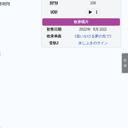
BPM
106
翅翱翔
试听
收录唱片
初售日期
2022年
8
月
10
日
收录单曲
《
追いかける夢の先で
》
音轨2
水しぶきのサイン
逐