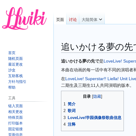
页面
讨论
大陆简体
追いかける夢の先
首页
随机页面
跳
跳
追いかける夢の先で
是
LoveLive! Supers
最近更改
转
转
本曲在动画的每一话中有不同的演唱者
沙盒
到
到
互助客栈
在
LoveLive! Superstar!! Liella! Un
导
搜
方针与指引
二期生及三期生11人共同演唱的版本。
航
索
帮助
目录
工具
1
简介
链入页面
2
歌词
相关更改
特殊页面
3
LoveLive!学园偶像祭歌曲信息
打印版本
4
注释
固定链接
页面信息