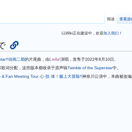
阅读
查看源
LLWiki正在建设中，欢迎
加入我们
！
で
tar!!
动画二期
的片尾曲，由
Liella!
演唱，发售于2022年8月10日。
和歌词分配，这些版本都收录于原声辑
Twinkle of the Superstar
中。
it Live & Fan Meeting Tour 心·技·体！极上大冒险!!
神奈川公演中，本曲被改编