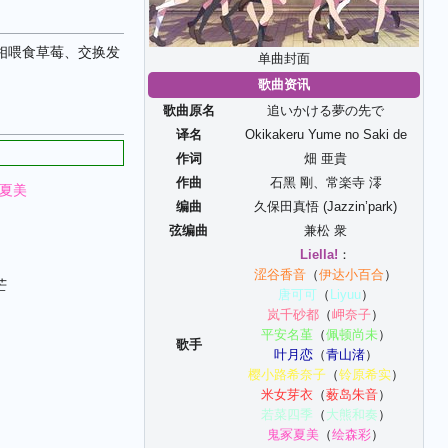
中互相喂食草莓、交换发
单曲封面
歌曲资讯
歌曲原名
追いかける夢の先で
译名
Okikakeru Yume no Saki de
作词
畑 亜貴
作曲
石黑 剛
、
常楽寺 澪
夏美
编曲
久保田真悟 (Jazzin’park)
弦编曲
兼松 衆
Liella!
：
涩谷香音
（
伊达小百合
）
芒
唐可可
（
Liyuu
）
岚千砂都
（
岬奈子
）
平安名堇
（
佩顿尚未
）
歌手
叶月恋
（
青山渚
）
樱小路希奈子
（
铃原希实
）
米女芽衣
（
薮岛朱音
）
若菜四季
（
大熊和奏
）
鬼冢夏美
（
绘森彩
）