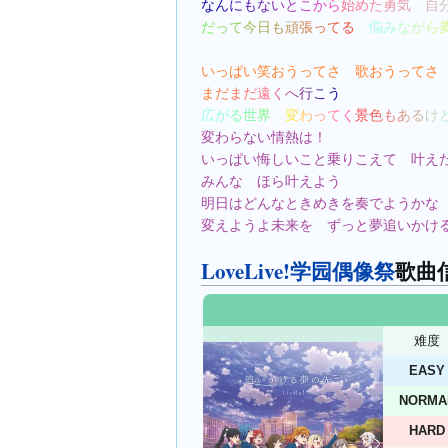
なんにもないとこから
始めた勇気　自
だって今日も頑張ってる　
悩みながら
いっぱい笑おうってさ　歌おうってさ
まだまだ遠くへ行こう
広がる世界　
変わってく
景色もあるけ
変わらない情熱は！
いっぱい悔しいこと乗りこえて　叶え
みんな　ほら叶えよう
明日はどんなときめきを奏でようかな
変えようよ未来を　ずっと夢追いかけ
LoveLive!学园偶像祭
歌曲
难度
EASY
NORMA
HARD