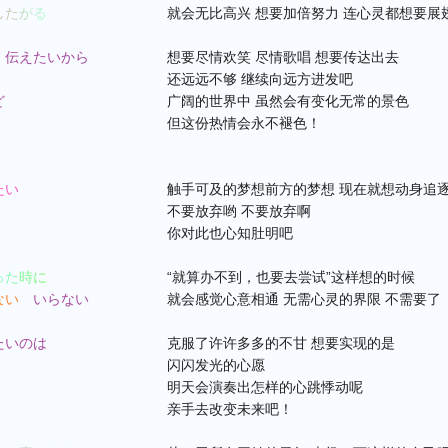
したがる
就会无比高兴 想要加倍努力 连心灵都想要展
　伝えたいから
想要尽情欢笑 尽情歌唱 想要传达出去
还远远不够 继续向远方进发吧
ど
广阔的世界中 虽然会有变化无常的景色
但这份热情会永不褪色！
たい
触手可及的梦想前方的梦想 现在就想动身追
不要放弃哟 不要放弃啊
你对此也心知肚明吧
った時に
“就算办不到，也要去尝试”这样想的时候
ない　
いらない
就会感觉心意相通 无需心灵的界限 不需要了
たいのは
克服了许许多多的不甘 想要实现的是
闪闪发光的心愿
明天会演奏出怎样的心跳悸动呢
亲手去改变未来吧！