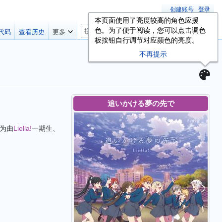
创建账号
登录
本页面使用了亮度较高的角色应援
搜
色。为了便于阅读，您可以点击调色
代码
查看历史
更多
索
板按钮自行调节对应颜色的亮度。
不再提示
追いかける夢の先で
为由
Liella!
一期生、