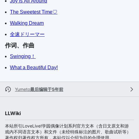
Joy is All Around
The Sweetest Time♡
Walking Dream
全速ドリーマー
作词、作曲
Swinging！
What a Beautiful Day!
Yumeto
最后编辑于5年前
LLWiki
本站所引LoveLive!学园偶像计划系列官方文本（含日文原文和游
戏内不同语言文本）和文件（未经特殊标注的图片、歌曲试听等）
著作权归著作权方所有，本站仅以介绍为目的合理使用。