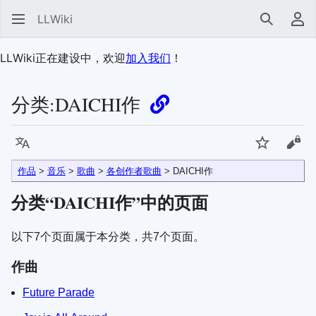
LLWiki
搜索
用
LLWiki正在建设中，欢迎
加入我们
！
分类:
DAICHI作
语言
监视
查看
作品
>
音乐
>
歌曲
>
各创作者歌曲
>
DAICHI作
分类“
DAICHI作
”中的页面
以下7个页面属于本分类，共7个页面。
作曲
Future Parade