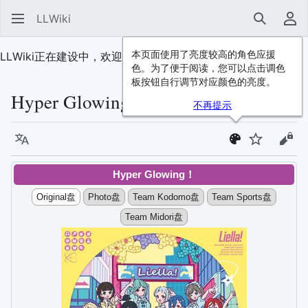
LLWiki
搜索
用
本页面使用了亮度较高的角色应援
LLWiki正在建设中，欢迎
加入我们
！
色。为了便于阅读，您可以点击调色
板按钮自行调节对应颜色的亮度。
Hyper Glowing！ (album)
不再提示
语言
监视
查看
Hyper Glowing！
Original盘
Photo盘
Team Kodomo盘
Team Sports盘
Team Midori盘