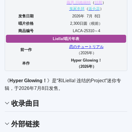
薇恩·玛格丽特
（
结那
）
鬼冢冬毬
（
坂仓花
）
发售日期
2026年
7
月
8
日
唱片价格
2,300日圆（税前）
商品编号
LACA-25310～4
Liella!唱片年表
恋のチュートリアル
前一作
（2026年）
Hyper Glowing！
本作
（2026年）
《
Hyper Glowing！
》是“和Liella! 连结的Project”迷你专
辑，于2026年7月8日发售。
收录曲目
外部链接