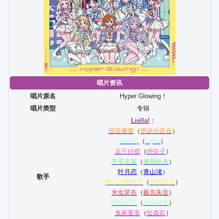
唱片资讯
唱片原名
Hyper Glowing！
唱片类型
专辑
Liella!
：
涩谷香音
（
伊达小百合
）
唐可可
（
Liyuu
）
岚千砂都
（
岬奈子
）
平安名堇
（
佩顿尚未
）
叶月恋
（
青山渚
）
歌手
樱小路希奈子
（
铃原希实
）
米女芽衣
（
薮岛朱音
）
若菜四季
（
大熊和奏
）
鬼冢夏美
（
绘森彩
）