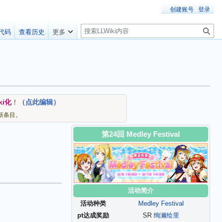
创建账号
登录
搜
代码
查看历史
更多
索
ki化
！
（点此编辑）
新条目。
第24回 Medley Festival
活动简介
活动种类
Medley Festival
pt达成奖励
SR
绚濑绘里