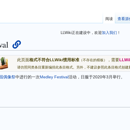
阅读
查看源
LLWiki正在建设中，欢迎
加入我们
！
val
此页面
格式不符合LLWiki惯用标准
，需要
LLWi
（不存在的模板）
请仿照同类条目重新编排此条目格式。另外，不建议参照此条目格式创建
!学园偶像祭
中进行的一次
Medley Festival
活动，日服于2020年3月举行。