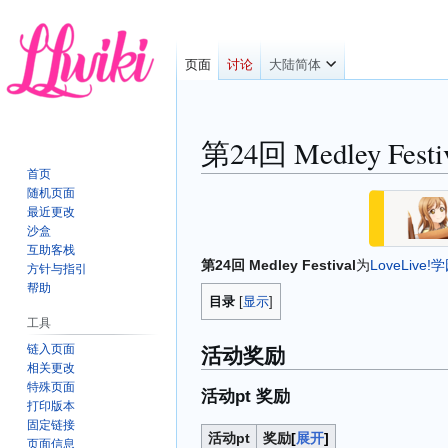
页面
讨论
大陆简体
第24回 Medley Festi
首页
随机页面
跳
跳
最近更改
转
转
沙盒
到
到
互助客栈
第24回 Medley Festival
为
LoveLive
导
搜
方针与指引
航
索
帮助
目录
工具
活动奖励
链入页面
相关更改
特殊页面
活动pt 奖励
打印版本
固定链接
活动pt
奖励
展开
页面信息