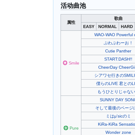
活动曲池
歌曲
属性
EASY
NORMAL
HARD
WAO-WAO Powerful 
ぷわぷわーお！
Cutie Panther
START:DASH!!
Smile
CheerDay CheerGir
シアワセ行きのSMILI
僕らのLIVE 君とのLI
もうひとりじゃな
SUNNY DAY SON
そして最後のページ
ミはμ’sicのミ
KiRa-KiRa Sensatio
Pure
Wonder zone