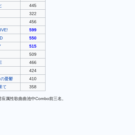
と
445
322
456
IVE!
599
D
550
Y
515
509
E
466
424
スの憂鬱
410
果て
358
应属性歌曲曲池中Combo前三名。