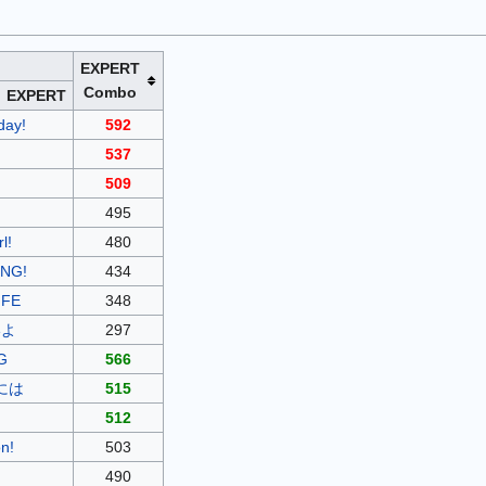
EXPERT
Combo
EXPERT
day!
592
537
509
495
l!
480
NG!
434
FE
348
いよ
297
G
566
には
515
512
n!
503
490