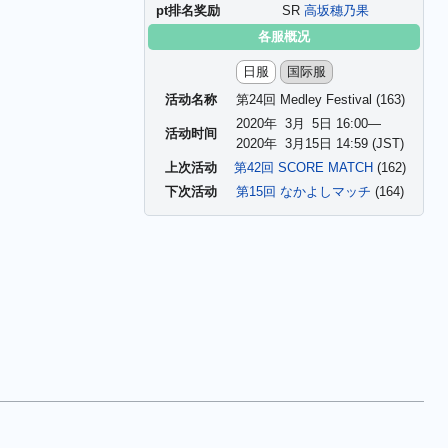
pt排名奖励
SR
高坂穗乃果
各服概况
日服
国际服
活动名称
第24回 Medley Festival
(163)
2020年
3
月
5
日 16:00—
活动时间
2020年
3
月
15
日 14:59 (JST)
上次活动
第42回 SCORE MATCH
(162)
下次活动
第15回 なかよしマッチ
(164)