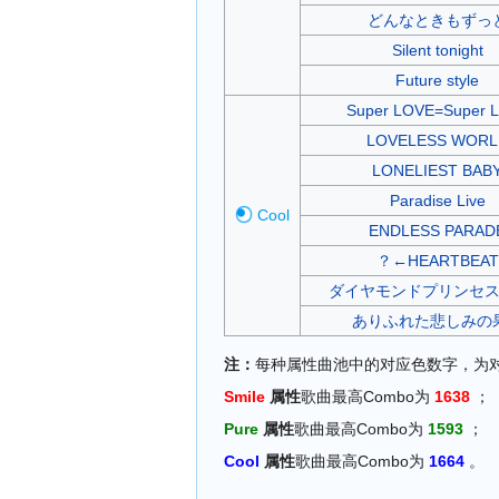
どんなときもずっ
Silent tonight
Future style
Super LOVE=Super L
LOVELESS WORL
LONELIEST BAB
Paradise Live
Cool
ENDLESS PARAD
？←HEARTBEAT
ダイヤモンドプリンセ
ありふれた悲しみの
注：
每种属性曲池中的对应色数字，为对
Smile
属性
歌曲最高Combo为
1638
；
Pure
属性
歌曲最高Combo为
1593
；
Cool
属性
歌曲最高Combo为
1664
。