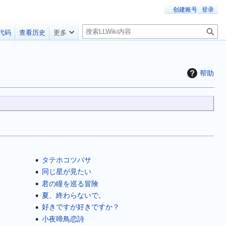
创建账号
登录
搜
代码
查看历史
更多
索
帮助
タテホコツバサ
同じ星が見たい
君の瞳を巡る冒険
夏、終わらないで。
好きですが好きですか？
小夜啼鳥恋詩