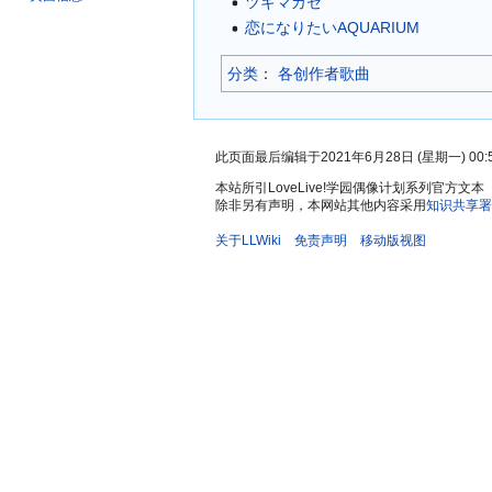
ツキマカセ
恋になりたいAQUARIUM
分类
：​
各创作者歌曲
此页面最后编辑于2021年6月28日 (星期一) 00:
本站所引LoveLive!学园偶像计划系列官
除非另有声明，本网站其他内容采用
知识共享署
关于LLWiki
免责声明
移动版视图