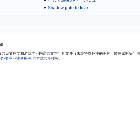
そして最後のページには
Shadow gate to love
58。
方文本（含日文原文和游戏内不同语言文本）和文件（未经特殊标注的图片、歌曲试听等
名-非商业性使用-相同方式共享
授权。