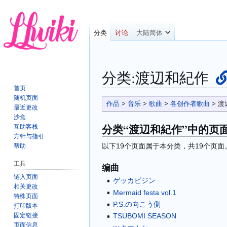
分类
讨论
大陆简体
分类:
渡辺和紀作
首页
随机页面
跳
跳
作品
>
音乐
>
歌曲
>
各创作者歌曲
>
渡
最近更改
转
转
沙盒
到
到
分类“
渡辺和紀作
”中的页
互助客栈
导
搜
方针与指引
以下19个页面属于本分类，共19个页面
航
索
帮助
工具
编曲
链入页面
ゲッカビジン
相关更改
Mermaid festa vol.1
特殊页面
P.S.の向こう側
打印版本
固定链接
TSUBOMI SEASON
页面信息