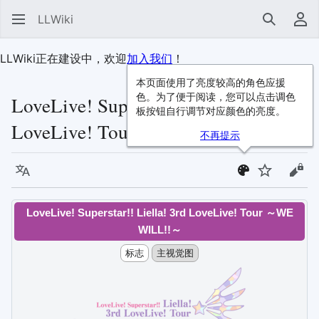
LLWiki
搜索
用
LLWiki正在建设中，欢迎
加入我们
！
本页面使用了亮度较高的角色应援
色。为了便于阅读，您可以点击调色
LoveLive! Superstar!! Liella! 3rd
板按钮自行调节对应颜色的亮度。
LoveLive! Tour ～WE WILL!!～
不再提示
语言
监视
查看
LoveLive! Superstar!! Liella! 3rd LoveLive! Tour ～WE
WILL!!～
标志
主视觉图